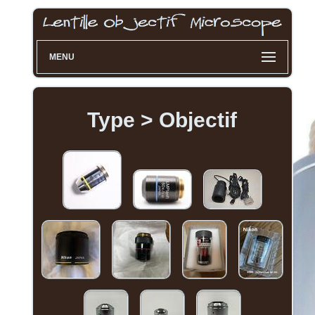
MENU
Type > Objectif