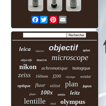
Facebook
objectif
leica
splan
objective
microscope
macro
objectifs
nikon
achromatique
biologique
zeiss
f200
160mm
wetzlar
olympe
plan
fluor
optique
utilisé
japon
100x
leitz
phase
stéréo
lentille
olympus
elwd