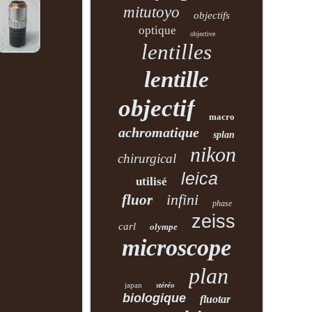
mitutoyo
objectifs
optique
objective
lentilles
lentille
objectif
macro
achromatique
splan
nikon
chirurgical
leica
utilisé
infini
fluor
phase
zeiss
carl
olympe
microscope
plan
japan
stéréo
biologique
fluotar