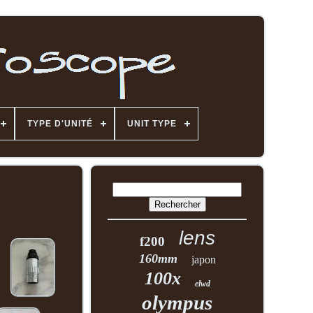
TYPE D'UNITÉ
UNIT TYPE
lens
f200
160mm
japon
100x
elwd
olympus