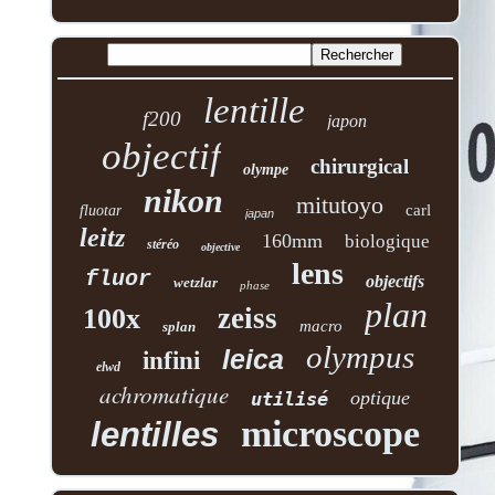
lentille
f200
japon
objectif
chirurgical
olympe
nikon
mitutoyo
carl
fluotar
japan
leitz
160mm
biologique
stéréo
objective
lens
fluor
objectifs
wetzlar
phase
plan
zeiss
100x
macro
splan
olympus
leica
infini
elwd
achromatique
optique
utilisé
microscope
lentilles