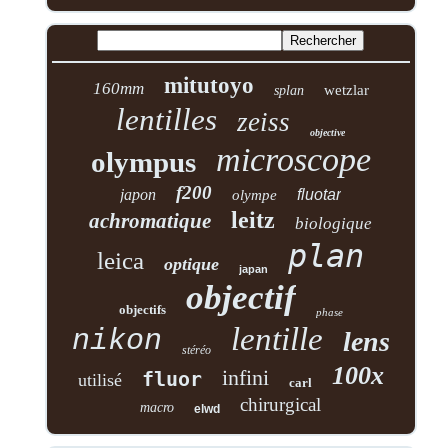
mitutoyo
160mm
wetzlar
splan
lentilles
zeiss
objective
microscope
olympus
f200
japon
fluotar
olympe
leitz
achromatique
biologique
plan
leica
optique
japan
objectif
objectifs
phase
lentille
nikon
lens
stéréo
100x
infini
fluor
utilisé
carl
chirurgical
macro
elwd