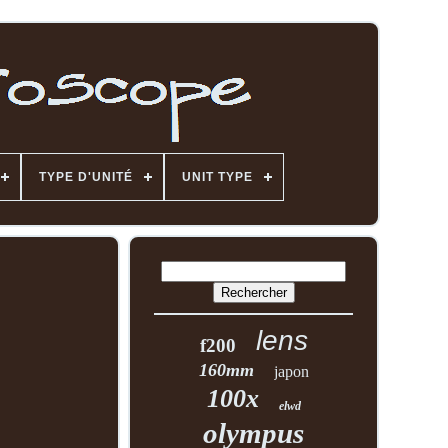
TYPE D'UNITÉ
UNIT TYPE
lens
f200
160mm
japon
100x
elwd
olympus