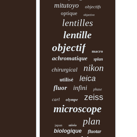
mitutoyo
objectifs
optique
objective
lentilles
lentille
objectif
macro
achromatique
splan
nikon
chirurgical
leica
utilisé
infini
fluor
phase
zeiss
carl
olympe
microscope
plan
japan
stéréo
biologique
fluotar