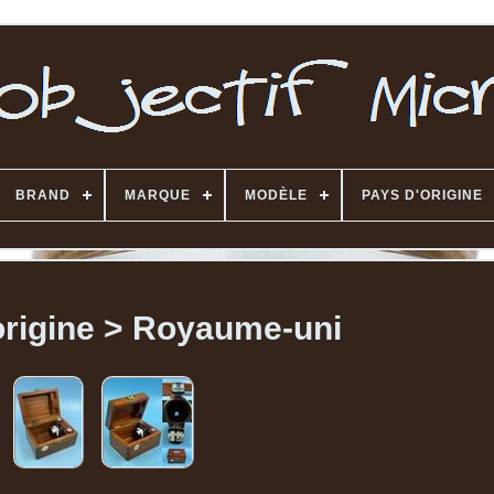
BRAND
MARQUE
MODÈLE
PAYS D'ORIGINE
origine > Royaume-uni