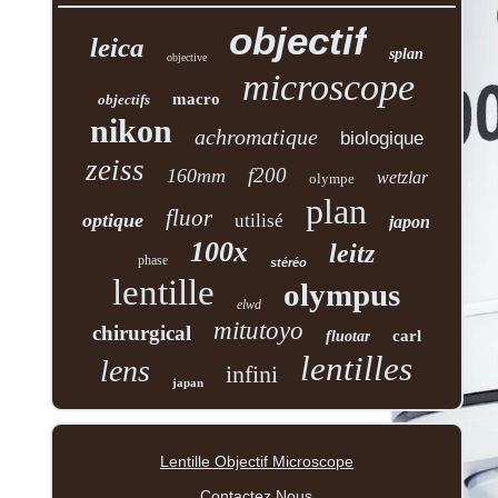
objectif
leica
splan
objective
microscope
macro
objectifs
nikon
achromatique
biologique
zeiss
f200
160mm
wetzlar
olympe
plan
fluor
optique
utilisé
japon
100x
leitz
phase
stéréo
lentille
olympus
elwd
mitutoyo
chirurgical
carl
fluotar
lentilles
lens
infini
japan
Lentille Objectif Microscope
Contactez Nous