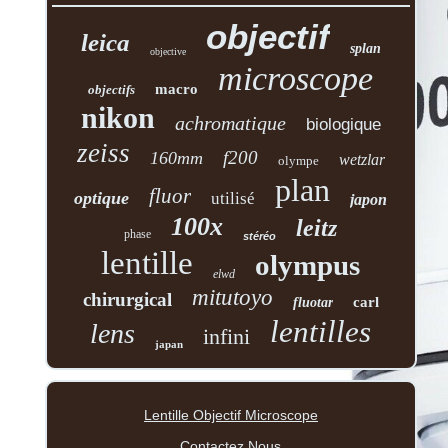
objectif
leica
splan
objective
microscope
macro
objectifs
nikon
achromatique
biologique
zeiss
f200
160mm
wetzlar
olympe
plan
fluor
optique
utilisé
japon
100x
leitz
phase
stéréo
lentille
olympus
elwd
mitutoyo
chirurgical
carl
fluotar
lentilles
lens
infini
japan
Lentille Objectif Microscope
Contactez Nous