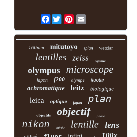
Facebook
mitutoyo
160mm
wetzlar
splan
lentilles
zeiss
objective
microscope
olympus
f200
japon
fluotar
olympe
leitz
achromatique
biologique
plan
leica
optique
japan
objectif
objectifs
phase
lentille
nikon
lens
stéréo
100x
infini
fluor
utilisé