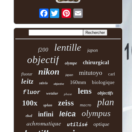
Facebook
lentille
f200
japon
objectif
chirurgical
olympe
nikon
mitutoyo
carl
fluotar
japan
leitz
160mm
biologique
stéréo
objective
lens
fluor
objectifs
wetzlar
phase
plan
zeiss
100x
macro
splan
olympus
leica
infini
elwd
achromatique
optique
utilisé