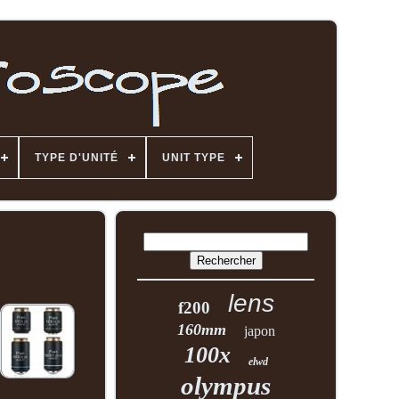
TYPE D'UNITÉ
UNIT TYPE
lens
f200
160mm
japon
100x
elwd
olympus