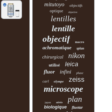
mitutoyo
objectifs
optique
objective
lentilles
lentille
objectif
macro
achromatique
splan
nikon
chirurgical
leica
utilisé
infini
fluor
phase
zeiss
carl
olympe
microscope
plan
japan
stéréo
biologique
fluotar