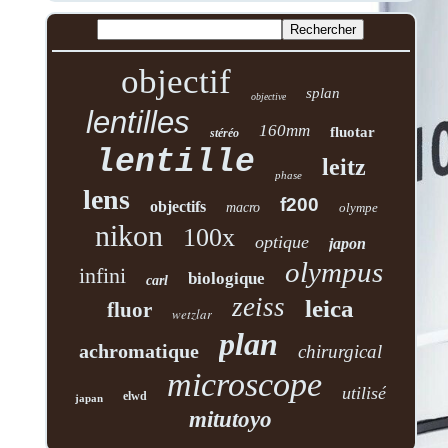
objectif
splan
objective
lentilles
160mm
fluotar
stéréo
lentille
leitz
phase
lens
f200
objectifs
macro
olympe
nikon
100x
optique
japon
olympus
infini
biologique
carl
zeiss
leica
fluor
wetzlar
plan
achromatique
chirurgical
microscope
utilisé
elwd
japan
mitutoyo