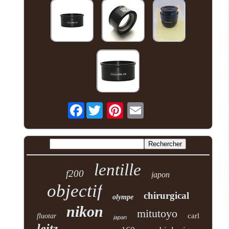
Facebook
lentille
f200
japon
objectif
chirurgical
olympe
nikon
mitutoyo
carl
fluotar
japan
leitz