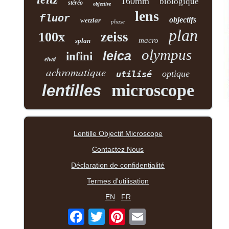
160mm
biologique
stéréo
objective
lens
fluor
objectifs
wetzlar
phase
plan
zeiss
100x
macro
splan
olympus
leica
infini
elwd
achromatique
optique
utilisé
microscope
lentilles
Lentille Objectif Microscope
Contactez Nous
Déclaration de confidentialité
Termes d'utilisation
EN
FR