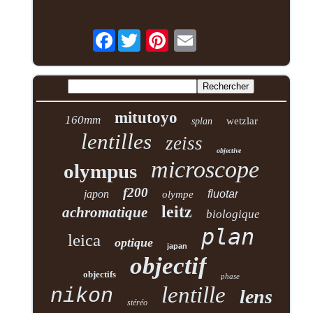
Facebook
mitutoyo
160mm
wetzlar
splan
lentilles
zeiss
objective
microscope
olympus
f200
japon
fluotar
olympe
leitz
achromatique
biologique
plan
leica
optique
japan
objectif
objectifs
phase
lentille
nikon
lens
stéréo