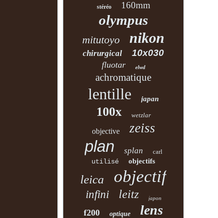
160mm
stéréo
olympus
nikon
mitutoyo
10x030
chirurgical
fluotar
elwd
achromatique
lentille
japan
100x
wetzlar
zeiss
objective
plan
splan
carl
objectifs
utilisé
objectif
leica
leitz
infini
japon
lens
f200
optique