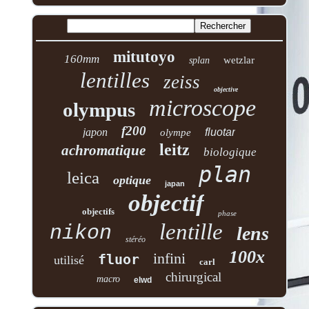
mitutoyo
160mm
wetzlar
splan
lentilles
zeiss
objective
microscope
olympus
f200
japon
fluotar
olympe
leitz
achromatique
biologique
plan
leica
optique
japan
objectif
objectifs
phase
lentille
nikon
lens
stéréo
100x
infini
fluor
utilisé
carl
chirurgical
macro
elwd