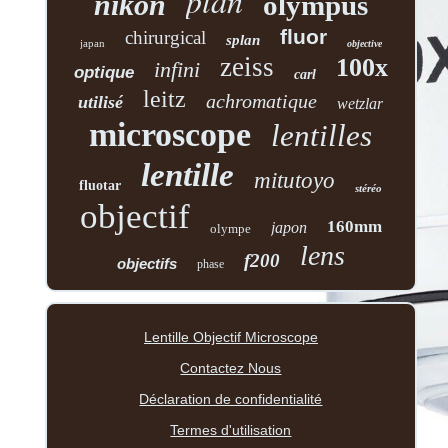
plan
nikon
olympus
fluor
chirurgical
splan
japan
objective
zeiss
100x
infini
optique
carl
leitz
achromatique
utilisé
wetzlar
microscope
lentilles
lentille
mitutoyo
fluotar
stéréo
objectif
160mm
japon
olympe
lens
f200
objectifs
phase
Lentille Objectif Microscope
Contactez Nous
Déclaration de confidentialité
Termes d'utilisation