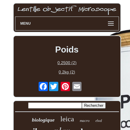
MENU
Poids
0.2500 (2)
0.2kg (2)
Facebook
leica
biologique
macro
elwd