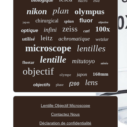
biologique
macro
elwd
plan
nikon
olympus
fluor
chirurgical
splan
japan
objective
zeiss
100x
infini
optique
carl
leitz
achromatique
utilisé
wetzlar
microscope
lentilles
lentille
mitutoyo
fluotar
stéréo
objectif
160mm
japon
olympe
lens
f200
objectifs
phase
Lentille Objectif Microscope
Contactez Nous
Déclaration de confidentialité