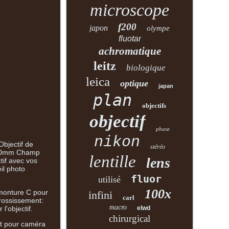
microscope
f200
japon
olympe
fluotar
achromatique
leitz
biologique
leica
optique
japan
plan
objectifs
objectif
phase
nikon
Objectif de
stéréo
 100mm Champ
lentille
lens
tif avec vos
il photo
fluor
utilisé
100x
 monture C pour
infini
carl
rossissement:
macro
l'objectif.
elwd
chirurgical
nt pour caméra