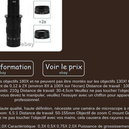
es objectifs 180X et ne peuvent pas être montés sur les objectifs 130X! 
 de 0,12 à 2X (environ 8X à 100X sur l'écran) Distance de travail :
s: 210g Distance de travail: 30-4,5cm Veuillez ne pas toucher l'objec
i vous devez le manipuler, veuillez l'essuyer avec un chiffon pour appare
professionnel.
aute qualité, haute définition, nécessite une caméra de microscope à
zoom: 6,5:1 Distance de travail: 50-155mm Objectif de zoom C mount G
e pas toucher l'objectif avec vos mains, cela causera des rayures sur 
5X 2,0X Caractéristique: 0,3X 0,5X 0,75X 2,0X Puissance de grossisseme