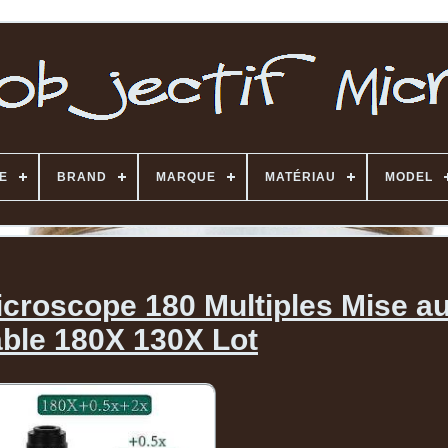
E
BRAND
MARQUE
MATÉRIAU
MODEL
icroscope 180 Multiples Mise au
able 180X 130X Lot