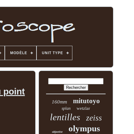
MODÈLE
UNIT TYPE
 point
mitutoyo
160mm
wetzlar
splan
lentilles
zeiss
olympus
objective