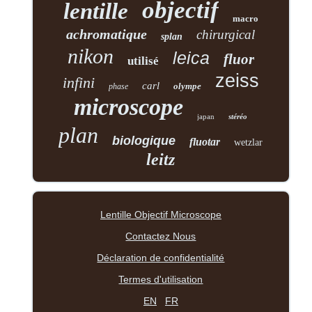
objectif
lentille
macro
achromatique
chirurgical
splan
nikon
leica
fluor
utilisé
zeiss
infini
carl
olympe
phase
microscope
japan
stéréo
plan
biologique
fluotar
wetzlar
leitz
Lentille Objectif Microscope
Contactez Nous
Déclaration de confidentialité
Termes d'utilisation
EN
FR