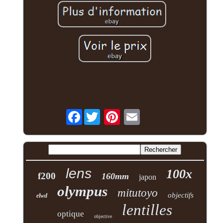
Facebook
lens
100x
f200
160mm
japon
olympus
mitutoyo
objectifs
elwd
lentilles
optique
objective