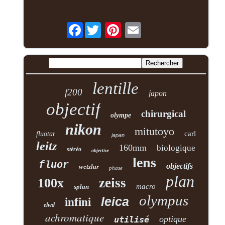
Facebook
lentille
f200
japon
objectif
chirurgical
olympe
nikon
mitutoyo
carl
fluotar
japan
leitz
160mm
biologique
stéréo
objective
lens
fluor
objectifs
wetzlar
phase
plan
zeiss
100x
macro
splan
olympus
leica
infini
elwd
achromatique
optique
utilisé