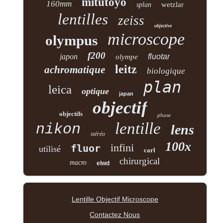
mitutoyo
160mm
wetzlar
splan
lentilles
zeiss
objective
microscope
olympus
f200
japon
fluotar
olympe
leitz
achromatique
biologique
plan
leica
optique
japan
objectif
objectifs
phase
lentille
nikon
lens
stéréo
100x
infini
fluor
utilisé
carl
chirurgical
macro
elwd
Lentille Objectif Microscope
Contactez Nous