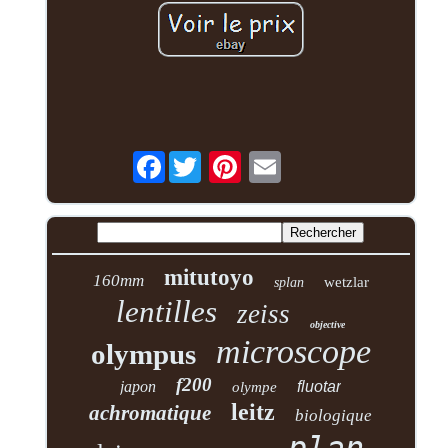
Facebook
mitutoyo
160mm
wetzlar
splan
lentilles
zeiss
objective
microscope
olympus
f200
japon
fluotar
olympe
leitz
achromatique
biologique