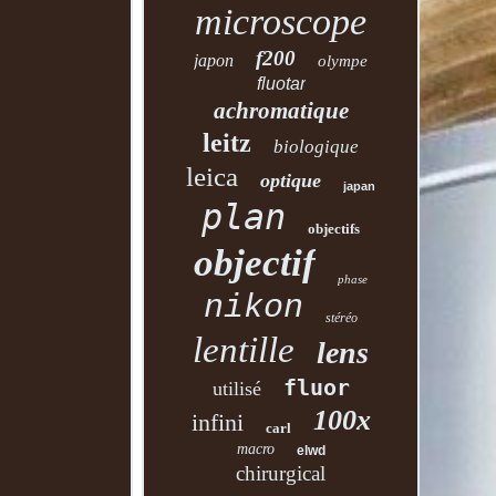
microscope
f200
japon
olympe
fluotar
achromatique
leitz
biologique
leica
optique
japan
plan
objectifs
objectif
phase
nikon
stéréo
lentille
lens
fluor
utilisé
100x
infini
carl
macro
elwd
chirurgical