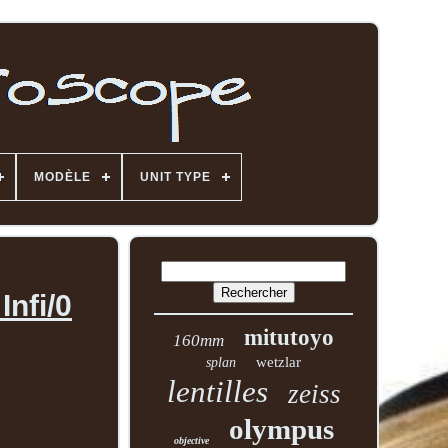
MODÈLE
UNIT TYPE
Infi/0
mitutoyo
160mm
wetzlar
splan
lentilles
zeiss
olympus
objective