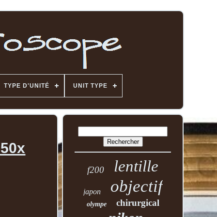
TYPE D'UNITÉ
UNIT TYPE
 50x
lentille
f200
objectif
japon
chirurgical
olympe