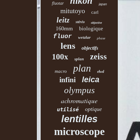
nikon
fluotar
japan
mitutoyo
carl
leitz
stéréo
objective
160mm
biologique
fluor
wetzlar
phase
lens
objectifs
zeiss
100x
splan
plan
macro
elwd
leica
infini
olympus
achromatique
optique
utilisé
lentilles
microscope