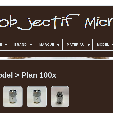
E
BRAND
MARQUE
MATÉRIAU
MODEL
del > Plan 100x