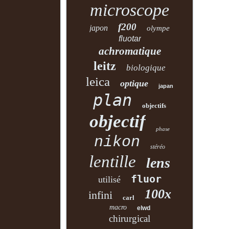
microscope
f200
japon
olympe
fluotar
achromatique
leitz
biologique
leica
optique
japan
plan
objectifs
objectif
phase
nikon
stéréo
lentille
lens
fluor
utilisé
100x
infini
carl
macro
elwd
chirurgical