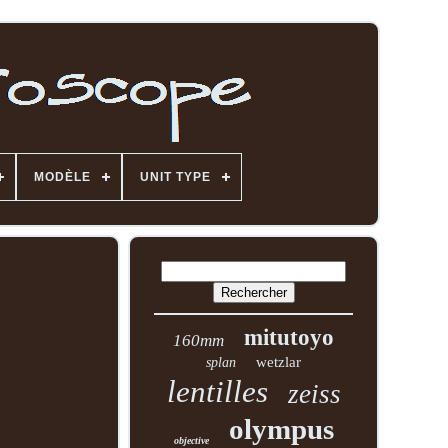
MODÈLE
UNIT TYPE
mitutoyo
160mm
wetzlar
splan
lentilles
zeiss
olympus
objective