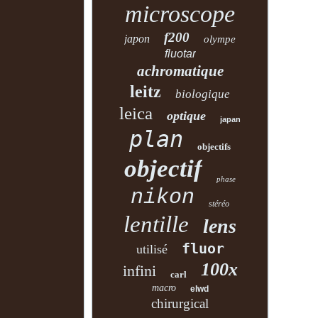
microscope
f200
japon
olympe
fluotar
achromatique
leitz
biologique
leica
optique
japan
plan
objectifs
objectif
phase
nikon
stéréo
lentille
lens
fluor
utilisé
100x
infini
carl
macro
elwd
chirurgical