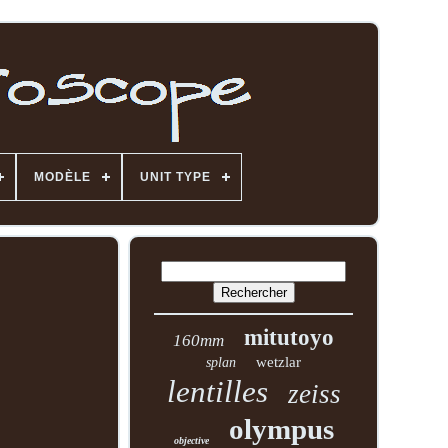
MODÈLE
UNIT TYPE
mitutoyo
160mm
wetzlar
splan
lentilles
zeiss
olympus
objective