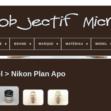
E
BRAND
MARQUE
MATÉRIAU
MODEL
l > Nikon Plan Apo