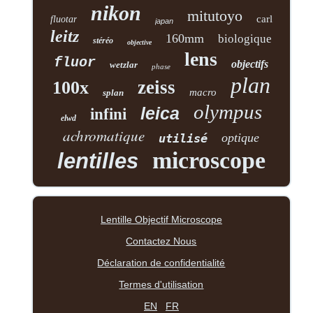
nikon
mitutoyo
carl
fluotar
japan
leitz
160mm
biologique
stéréo
objective
lens
fluor
objectifs
wetzlar
phase
plan
zeiss
100x
macro
splan
olympus
leica
infini
elwd
achromatique
optique
utilisé
microscope
lentilles
Lentille Objectif Microscope
Contactez Nous
Déclaration de confidentialité
Termes d'utilisation
EN
FR