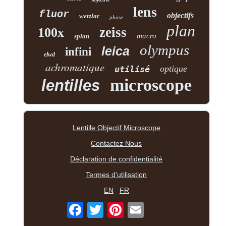
lens
fluor
objectifs
wetzlar
phase
plan
zeiss
100x
macro
splan
olympus
leica
infini
elwd
achromatique
optique
utilisé
microscope
lentilles
Lentille Objectif Microscope
Contactez Nous
Déclaration de confidentialité
Termes d'utilisation
EN
FR