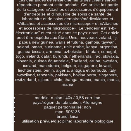
répondues pendant cette période. Cet article fait partie
de la catégorie «Attaches et accessoires d'équipement
d'entreprise et d'industrie de soins de santé, de
laboratoire et de soins dentaires/médical/labo» et
«Attaches et accessoires de microscope» et «Attaches
et accessoires de microscope». Le vendeur est "r-b-
électronique" et est situé dans ce pays: nous. Cet article
peut être expédié aux États-Unis, nouveaux zeland, fiji,
papua new guinea, wallis et futuna, gambia, taywan,
poland, oman, suriname, unie arabe, kenya, argentina,
guinea-bissau, armenia, uzbekistan, bhutan, senegal,
togo, ireland, qatar, burundi, netherlands, iraq, slovakia,
slovenia, guinea équatoriale, Thailand, aruba, sweden,
iceland, macedonia, belgium, singapore, kowait,
liechtenstein, benin, algeria, antigua et barbuda, italy,
swaziland, tanzania, pakistan, bokina porta, singapore,
switzerland, djibouti, chile, thanga, mania, mania, mania,
mania
...................................................................................................
modèle: n plan l 40x / 0,55 corr lmc
pays/région de fabrication: Allemagne
paquet personnalisé: non
mpn: 506135
brand: leica
utilisation prévue/discipline: laboratoire biologique