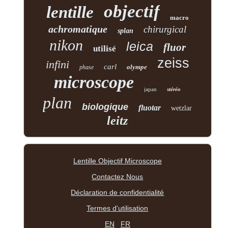
objectif
lentille
macro
achromatique
chirurgical
splan
nikon
leica
fluor
utilisé
zeiss
infini
carl
olympe
phase
microscope
japan
stéréo
plan
biologique
fluotar
wetzlar
leitz
Lentille Objectif Microscope
Contactez Nous
Déclaration de confidentialité
Termes d'utilisation
EN
FR