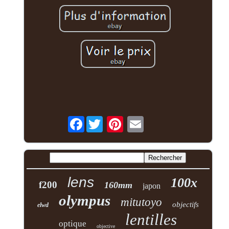
Facebook
lens
100x
f200
160mm
japon
olympus
mitutoyo
objectifs
elwd
lentilles
optique
objective