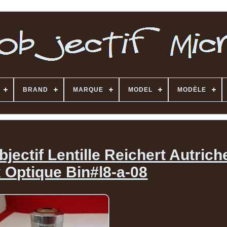
BRAND
MARQUE
MODEL
MODÈLE
jectif Lentille Reichert Autrich
 Optique Bin#l8-a-08