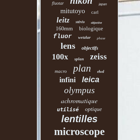
nikon
fluotar
japan
mitutoyo
carl
leitz
stéréo
objective
160mm
biologique
fluor
wetzlar
phase
lens
objectifs
zeiss
100x
splan
plan
macro
elwd
leica
infini
olympus
achromatique
optique
utilisé
lentilles
microscope