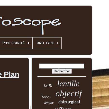
TYPE D'UNITÉ
UNIT TYPE
e Plan
lentille
f200
objectif
japon
chirurgical
olympe