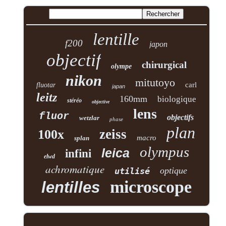
lentille
f200
japon
objectif
chirurgical
olympe
nikon
mitutoyo
carl
fluotar
japan
leitz
160mm
biologique
stéréo
objective
lens
fluor
objectifs
wetzlar
phase
plan
zeiss
100x
macro
splan
olympus
leica
infini
elwd
achromatique
optique
utilisé
microscope
lentilles