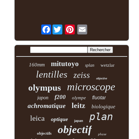
Facebook
mitutoyo
160mm
wetzlar
splan
lentilles
zeiss
objective
microscope
olympus
f200
japon
fluotar
olympe
leitz
achromatique
biologique
plan
leica
optique
japan
objectif
objectifs
phase