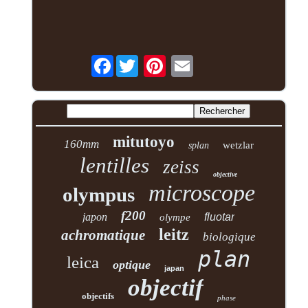
Facebook
mitutoyo
160mm
wetzlar
splan
lentilles
zeiss
objective
microscope
olympus
f200
japon
fluotar
olympe
leitz
achromatique
biologique
plan
leica
optique
japan
objectif
objectifs
phase