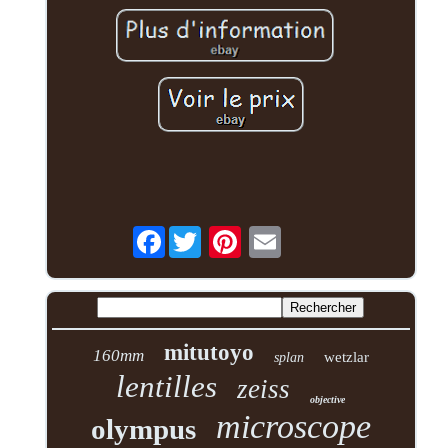
Facebook
mitutoyo
160mm
wetzlar
splan
lentilles
zeiss
objective
microscope
olympus