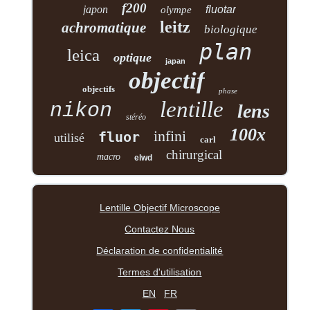
f200
japon
fluotar
olympe
leitz
achromatique
biologique
plan
leica
optique
japan
objectif
objectifs
phase
lentille
nikon
lens
stéréo
100x
infini
fluor
utilisé
carl
chirurgical
macro
elwd
Lentille Objectif Microscope
Contactez Nous
Déclaration de confidentialité
Termes d'utilisation
EN
FR