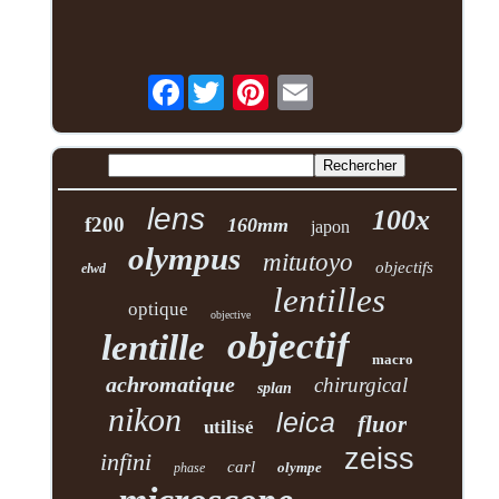
Facebook
lens
100x
f200
160mm
japon
olympus
mitutoyo
objectifs
elwd
lentilles
optique
objective
objectif
lentille
macro
achromatique
chirurgical
splan
nikon
leica
fluor
utilisé
zeiss
infini
carl
olympe
phase