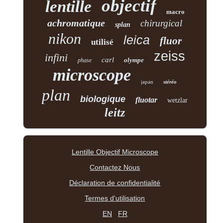
objectif
lentille
macro
achromatique
chirurgical
splan
nikon
leica
fluor
utilisé
zeiss
infini
carl
olympe
phase
microscope
japan
stéréo
plan
biologique
fluotar
wetzlar
leitz
Lentille Objectif Microscope
Contactez Nous
Déclaration de confidentialité
Termes d'utilisation
EN
FR