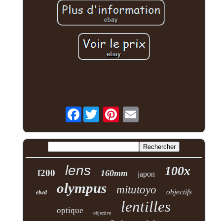
Facebook
lens
100x
f200
160mm
japon
olympus
mitutoyo
objectifs
elwd
lentilles
optique
objective