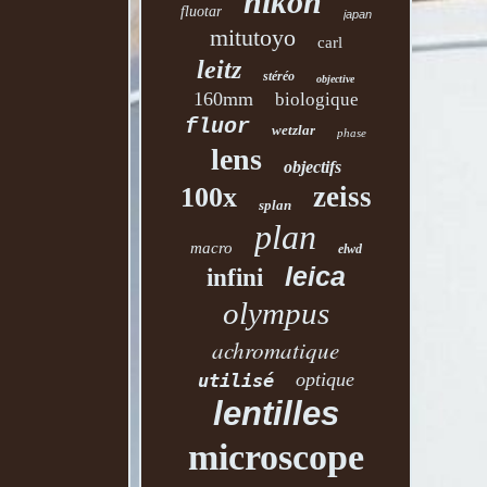
nikon
fluotar
japan
mitutoyo
carl
leitz
stéréo
objective
160mm
biologique
fluor
wetzlar
phase
lens
objectifs
zeiss
100x
splan
plan
macro
elwd
leica
infini
olympus
achromatique
optique
utilisé
lentilles
microscope