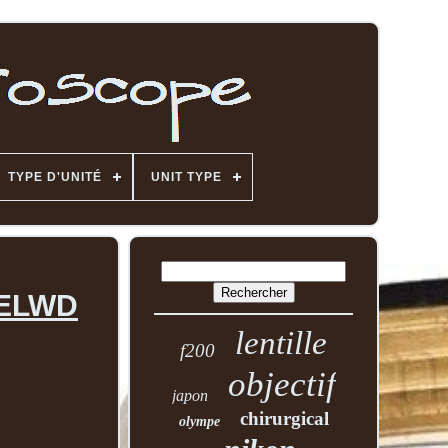
TYPE D'UNITÉ
UNIT TYPE
0 ELWD
lentille
f200
objectif
japon
chirurgical
olympe