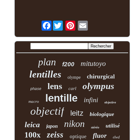
Facebook
plan
mitutoyo
f200
lentilles
chirurgical
olympe
olympus
lens
carl
phase
lentille
infini
macro
objective
objectif
leitz
biologique
nikon
leica
utilisé
japon
stéréo
zeiss
100x
fluor
optique
elwd