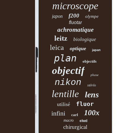
microscope
f200
japon
olympe
fluotar
achromatique
leitz
biologique
leica
optique
japan
plan
objectifs
objectif
phase
nikon
stéréo
lentille
lens
fluor
utilisé
100x
infini
carl
macro
elwd
chirurgical