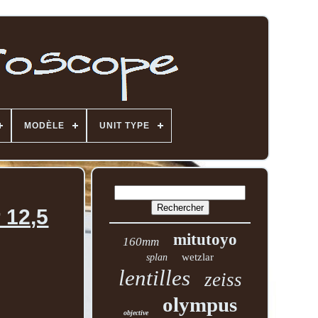
MODÈLE
UNIT TYPE
 12,5
mitutoyo
160mm
wetzlar
splan
lentilles
zeiss
olympus
objective