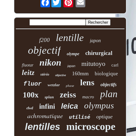
lentille
f200
japon
objectif
chirurgical
olympe
nikon
mitutoyo
carl
fluotar
japan
leitz
160mm
biologique
stéréo
objective
lens
fluor
objectifs
wetzlar
phase
plan
zeiss
100x
macro
splan
olympus
leica
infini
elwd
achromatique
optique
utilisé
microscope
lentilles