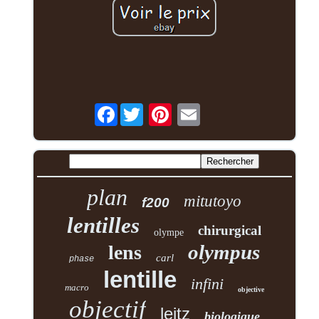
Facebook
plan
mitutoyo
f200
lentilles
chirurgical
olympe
olympus
lens
carl
phase
lentille
infini
macro
objective
objectif
leitz
biologique