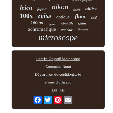
nikon
leica
utilisé
japon
stéréo
zeiss
100x
fluor
optique
elwd
160mm
objectifs
splan
japan
achromatique
wetzlar
fluotar
microscope
Lentille Objectif Microscope
Contactez Nous
Déclaration de confidentialité
Termes d'utilisation
EN
FR