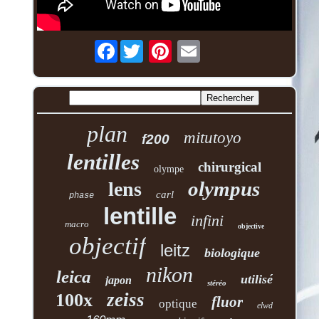
Facebook
plan
mitutoyo
f200
lentilles
chirurgical
olympe
olympus
lens
carl
phase
lentille
infini
macro
objective
objectif
leitz
biologique
nikon
leica
utilisé
japon
stéréo
zeiss
100x
fluor
optique
elwd