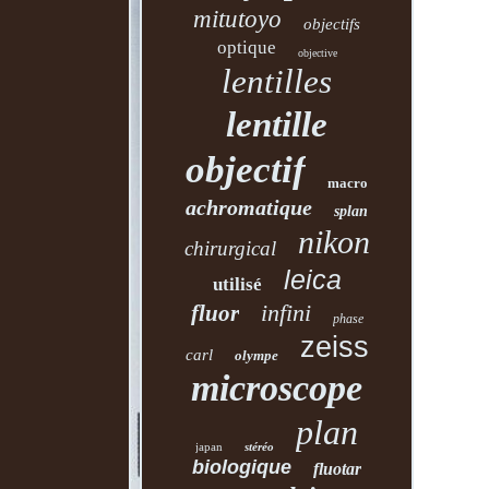
mitutoyo
objectifs
optique
objective
lentilles
lentille
objectif
macro
achromatique
splan
nikon
chirurgical
leica
utilisé
infini
fluor
phase
zeiss
carl
olympe
microscope
plan
japan
stéréo
biologique
fluotar