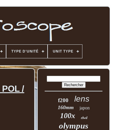
TYPE D'UNITÉ
UNIT TYPE
 POL /
lens
f200
160mm
japon
100x
elwd
olympus