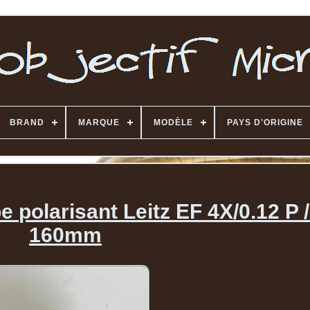
BRAND
MARQUE
MODÈLE
PAYS D'ORIGINE
 polarisant Leitz EF 4X/0.12 P /
160mm