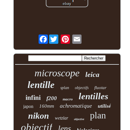
Facebook
microscope
leica
lentille
fluotar
splan
objectifs
lentilles
infini
f200
macro
achromatique
utilisé
160mm
japon
plan
nikon
wetzlar
objective
objectif
lens