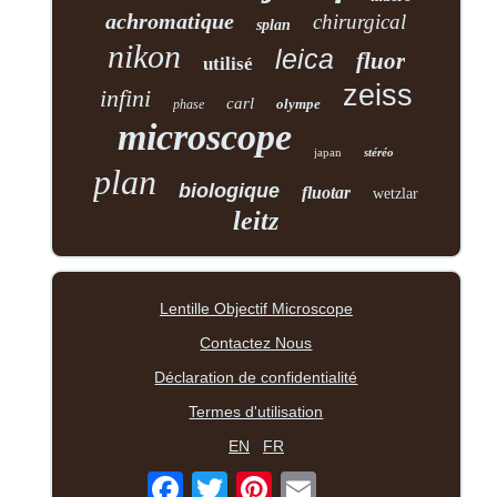
achromatique
chirurgical
splan
nikon
leica
fluor
utilisé
zeiss
infini
carl
olympe
phase
microscope
japan
stéréo
plan
biologique
fluotar
wetzlar
leitz
Lentille Objectif Microscope
Contactez Nous
Déclaration de confidentialité
Termes d'utilisation
EN
FR