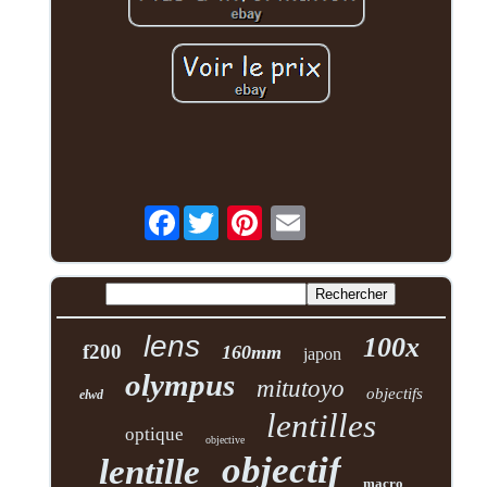
Facebook
lens
100x
f200
160mm
japon
olympus
mitutoyo
objectifs
elwd
lentilles
optique
objective
objectif
lentille
macro