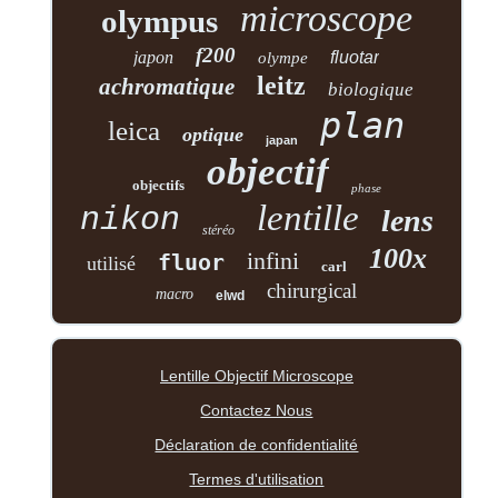
microscope
olympus
f200
japon
fluotar
olympe
leitz
achromatique
biologique
plan
leica
optique
japan
objectif
objectifs
phase
lentille
nikon
lens
stéréo
100x
infini
fluor
utilisé
carl
chirurgical
macro
elwd
Lentille Objectif Microscope
Contactez Nous
Déclaration de confidentialité
Termes d'utilisation