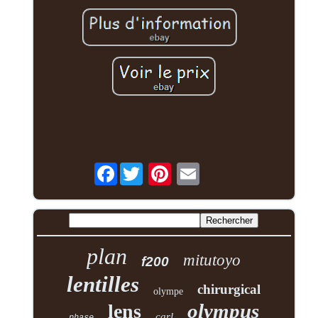
Facebook
plan
mitutoyo
f200
lentilles
chirurgical
olympe
olympus
lens
carl