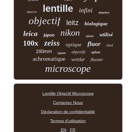
phase
lentille
infini
macro
objective
objectif
leitz
biologique
nikon
leica
utilisé
japon
stéréo
zeiss
100x
fluor
optique
elwd
160mm
objectifs
splan
japan
achromatique
wetzlar
fluotar
microscope
Lentille Objectif Microscope
Contactez Nous
Déclaration de confidentialité
Termes d'utilisation
EN
FR