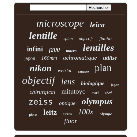
microscope
leica
lentille
fluotar
splan
objectifs
lentilles
infini
f200
macro
achromatique
utilisé
160mm
japon
plan
nikon
wetzlar
objective
objectif
lens
biologique
japan
mitutoyo
chirurgical
carl
elwd
olympus
zeiss
optique
100x
leitz
olympe
stéréo
phase
fluor