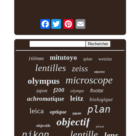
Facebook
mitutoyo
160mm
wetzlar
splan
lentilles
zeiss
objective
microscope
olympus
f200
japon
fluotar
olympe
leitz
achromatique
biologique
plan
leica
optique
japan
objectif
objectifs
phase
lentille
nikon
lens