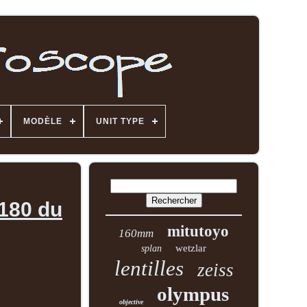
MODÈLE
UNIT TYPE
180 du
mitutoyo
160mm
wetzlar
splan
lentilles
zeiss
olympus
objective