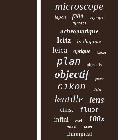
microscope
f200
japon
olympe
fluotar
achromatique
leitz
biologique
leica
optique
japan
plan
objectifs
objectif
phase
nikon
stéréo
lentille
lens
fluor
utilisé
100x
infini
carl
macro
elwd
chirurgical